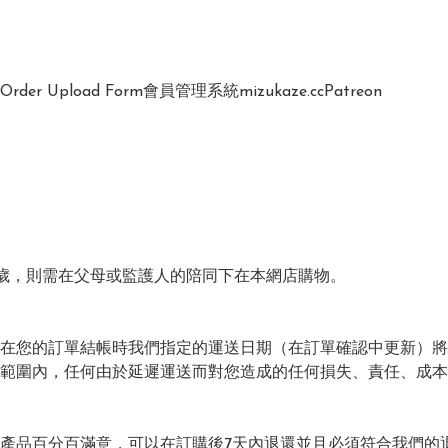
Order Upload Form
會員管理系統
mizukaze.cc
Patreon
3歲，則需在父母或監護人的陪同下在本網店購物。

在您的訂單結帳時我們指定的運送日期（在訂單確認中更新）將
範圍內，任何由於延遲運送而對您造成的任何損失、責任、成本
產品百分百滿意，可以在訂購後7天內退還並且必須符合我們的