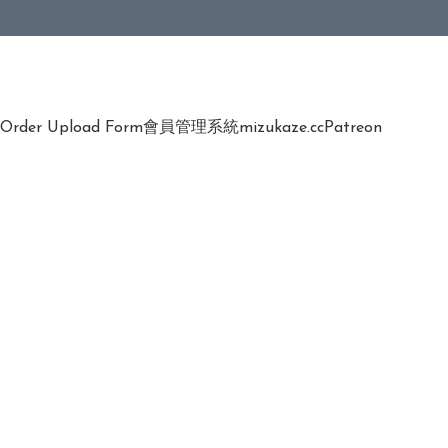
Order Upload Form
會員管理系統
mizukaze.cc
Patreon