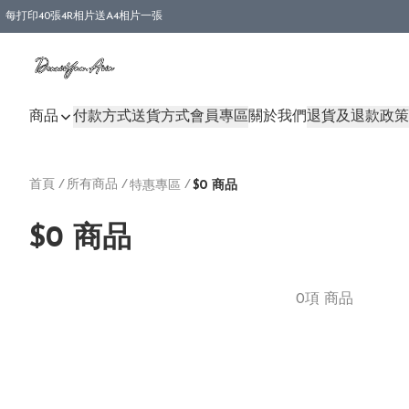
每打印40張4R相片送A4相片一張
商品
付款方式
送貨方式
會員專區
關於我們
退貨及退款政策
首頁
/
所有商品
/
/
特惠專區
$0 商品
$0 商品
0項 商品