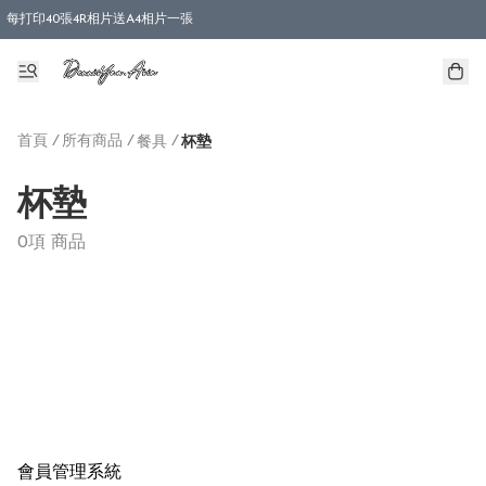
每打印40張4R相片送A4相片一張
首頁
/
所有商品
/
/
餐具
杯墊
杯墊
0項 商品
會員管理系統