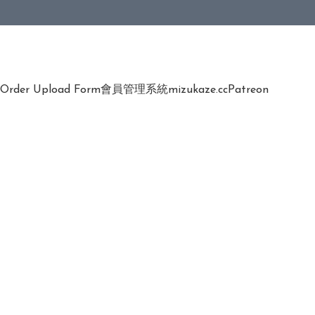
Order Upload Form
會員管理系統
mizukaze.cc
Patreon