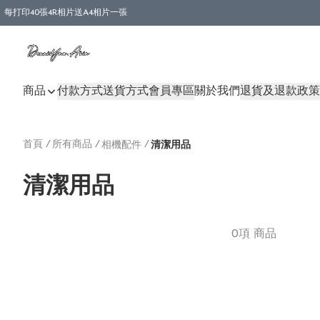
每打印40張4R相片送A4相片一張
商品
付款方式
送貨方式
會員專區
關於我們
退貨及退款政策
首頁
/
所有商品
/
/
相機配件
清潔用品
清潔用品
0項 商品