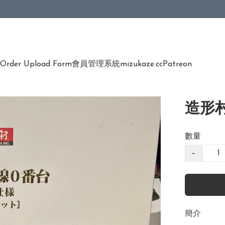
Order Upload Form
會員管理系統
mizukaze.cc
Patreon
造形村
數量
−
簡介