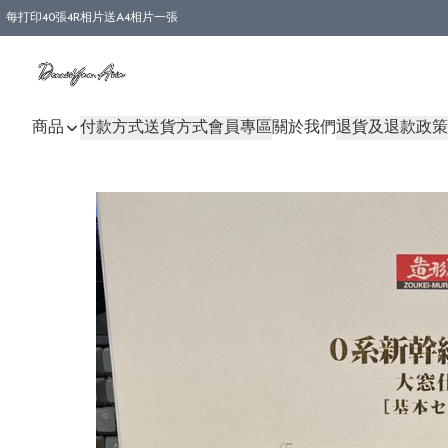
每打印40張4R相片送A4相片一張
商品
付款方式
送貨方式
會員專區
關於我們
退貨及退款政策