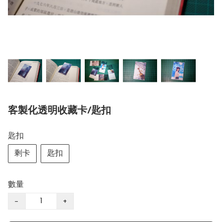
客製化透明收藏卡/匙扣
匙扣
剩卡
匙扣
數量
−
+